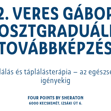
2. VERES GÁBO
OSZTGRADUÁL
TOVÁBBKÉPZÉ
lálás és táplálásterápia – az egészs
igényekig
FOUR POINTS BY SHERATON
6000 KECSKEMÉT, IZSÁKI ÚT 6.