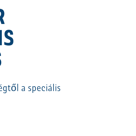
R
IS
S
égtől a speciális